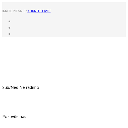
IMATE PITANJE?
KLIKNITE OVDE
Pon - Pet: 8:00 - 16:00
Sub/Ned Ne radimo
021.439.399
Pozovite nas