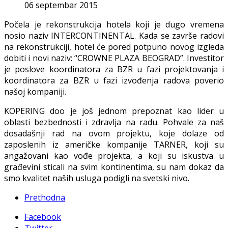
06 septembar 2015
Počela je rekonstrukcija hotela koji je dugo vremena
nosio naziv INTERCONTINENTAL. Kada se završe radovi
na rekonstrukciji, hotel će pored potpuno novog izgleda
dobiti i novi naziv: “CROWNE PLAZA BEOGRAD”. Investitor
je poslove koordinatora za BZR u fazi projektovanja i
koordinatora za BZR u fazi izvođenja radova poverio
našoj kompaniji.
KOPERING doo je još jednom prepoznat kao lider u
oblasti bezbednosti i zdravlja na radu. Pohvale za naš
dosadašnji rad na ovom projektu, koje dolaze od
zaposlenih iz američke kompanije TARNER, koji su
angažovani kao vođe projekta, a koji su iskustva u
građevini sticali na svim kontinentima, su nam dokaz da
smo kvalitet naših usluga podigli na svetski nivo.
Prethodna
Facebook