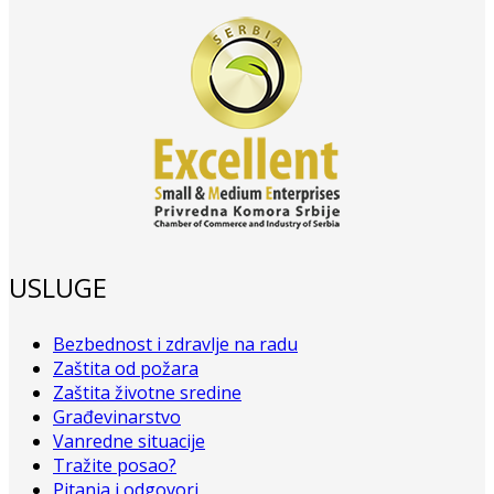
USLUGE
Bezbednost i zdravlje na radu
Zaštita od požara
Zaštita životne sredine
Građevinarstvo
Vanredne situacije
Tražite posao?
Pitanja i odgovori