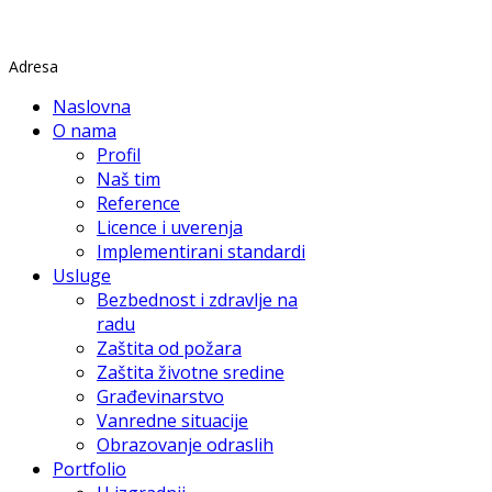
Rade Končara 1 Petrovaradin
Adresa
Naslovna
O nama
Profil
Naš tim
Reference
Licence i uverenja
Implementirani standardi
Usluge
Bezbednost i zdravlje na
radu
Zaštita od požara
Zaštita životne sredine
Građevinarstvo
Vanredne situacije
Obrazovanje odraslih
Portfolio