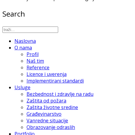
Search
Naslovna
O nama
Profil
Naš tim
Reference
Licence i uverenja
Implementirani standardi
Usluge
Bezbednost i zdravlje na radu
Zaštita od požara
Zaštita životne sredine
Građevinarstvo
Vanredne situacije
Obrazovanje odraslih
Portfolio