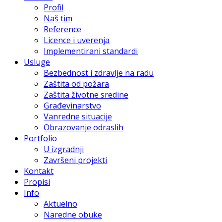
Profil
Naš tim
Reference
Licence i uverenja
Implementirani standardi
Usluge
Bezbednost i zdravlje na radu
Zaštita od požara
Zaštita životne sredine
Građevinarstvo
Vanredne situacije
Obrazovanje odraslih
Portfolio
U izgradnji
Završeni projekti
Kontakt
Propisi
Info
Aktuelno
Naredne obuke