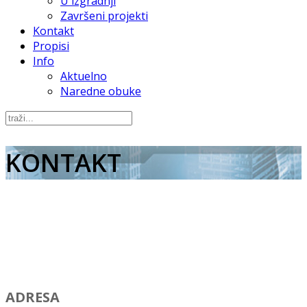
U izgradnji
Završeni projekti
Kontakt
Propisi
Info
Aktuelno
Naredne obuke
KONTAKT
ADRESA