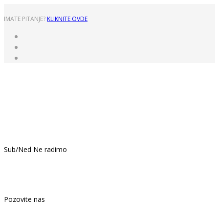
IMATE PITANJE?
KLIKNITE OVDE
Pon - Pet: 8:00 - 16:00
Sub/Ned Ne radimo
021.439.399
Pozovite nas