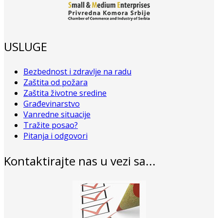
USLUGE
Bezbednost i zdravlje na radu
Zaštita od požara
Zaštita životne sredine
Građevinarstvo
Vanredne situacije
Tražite posao?
Pitanja i odgovori
Kontaktirajte nas u vezi sa...