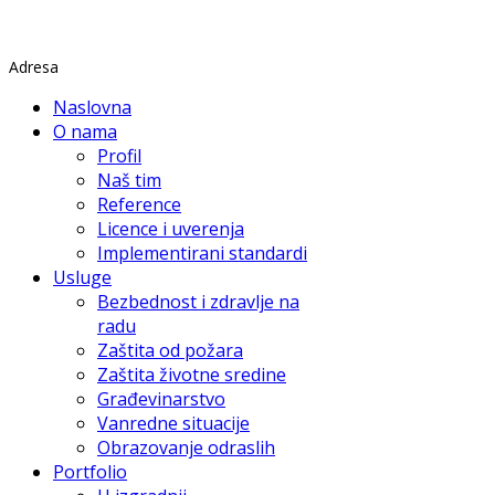
Rade Končara 1 Petrovaradin
Adresa
Naslovna
O nama
Profil
Naš tim
Reference
Licence i uverenja
Implementirani standardi
Usluge
Bezbednost i zdravlje na
radu
Zaštita od požara
Zaštita životne sredine
Građevinarstvo
Vanredne situacije
Obrazovanje odraslih
Portfolio