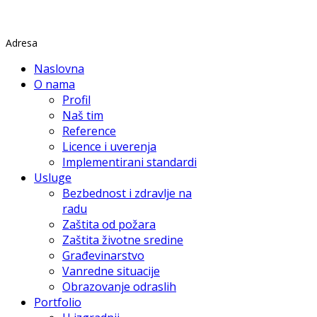
Rade Končara 1 Petrovaradin
Adresa
Naslovna
O nama
Profil
Naš tim
Reference
Licence i uverenja
Implementirani standardi
Usluge
Bezbednost i zdravlje na
radu
Zaštita od požara
Zaštita životne sredine
Građevinarstvo
Vanredne situacije
Obrazovanje odraslih
Portfolio