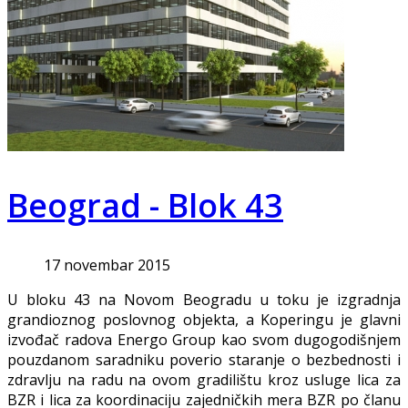
Beograd - Blok 43
17 novembar 2015
U bloku 43 na Novom Beogradu u toku je izgradnja
grandioznog poslovnog objekta, a Koperingu je glavni
izvođač radova Energo Group kao svom dugogodišnjem
pouzdanom saradniku poverio staranje o bezbednosti i
zdravlju na radu na ovom gradilištu kroz usluge lica za
BZR i lica za koordinaciju zajedničkih mera BZR po članu