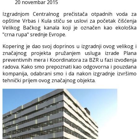
20 novembar 2015
Izgradnjom Centralnog prečistača otpadnih voda za
opštine Vrbas i Kula stiču se uslovi za početak čišćenja
Velikog Bačkog kanala koji je označen kao ekološka
"crna rupa" srednje Evrope.
Kopering je dao svoj doprinos u izgradnji ovog velikog i
značajnog projekta pružanjem usluga izrade Plana
preventivnih mera i Koordinatora za BZR u fazi izvođenja
radova. Kako smo prepoznati kao odgovorna i pouzdana
kompanija, odabrani smo i da nakon izgradnje izvršimo
tehnički prijem ovog značajnog objekta.