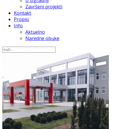
U izgradnji
Završeni projekti
Kontakt
Propisi
Info
Aktuelno
Naredne obuke