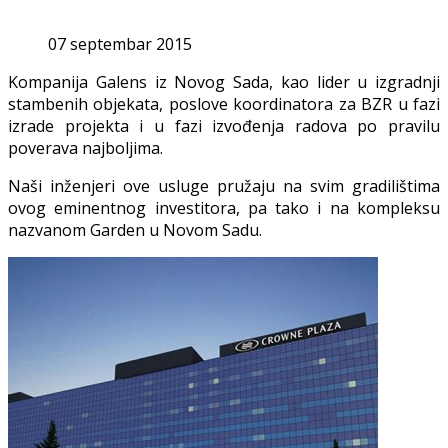
07 septembar 2015
Kompanija Galens iz Novog Sada, kao lider u izgradnji
stambenih objekata, poslove koordinatora za BZR u fazi
izrade projekta i u fazi izvođenja radova po pravilu
poverava najboljima.
Naši inženjeri ove usluge pružaju na svim gradilištima
ovog eminentnog investitora, pa tako i na kompleksu
nazvanom Garden u Novom Sadu.