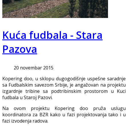
Kuća fudbala - Stara
Pazova
20 novembar 2015
Kopering doo, u sklopu dugogodišnje uspešne saradnje
sa Fudbalskim savezom Srbije, je angažovan na projektu
izgardnje tribine sa podtribinskim prostorom u Kuci
fudbala u Staroj Pazovi.
Na ovom projektu Kopering doo pruža uslugu
koordinatora za BZR kako u fazi projektovanja tako i u
fazi izvodenja radova.