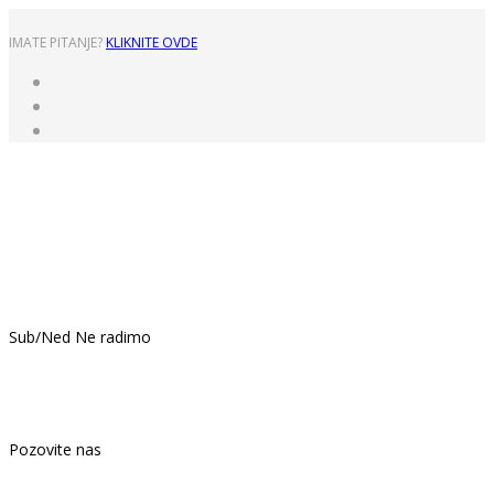
IMATE PITANJE?
KLIKNITE OVDE
Pon - Pet: 8:00 - 16:00
Sub/Ned Ne radimo
021.439.399
Pozovite nas