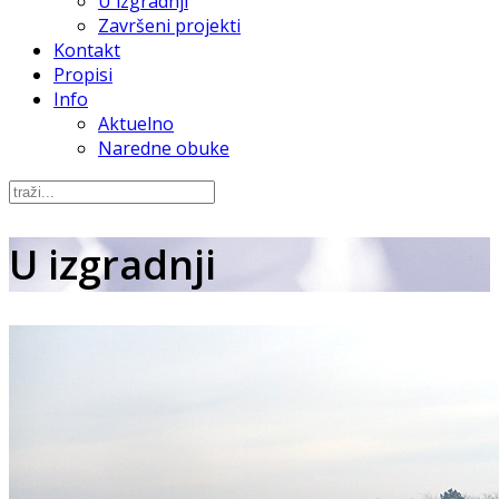
U izgradnji
Završeni projekti
Kontakt
Propisi
Info
Aktuelno
Naredne obuke
U izgradnji