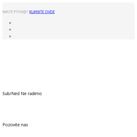
IMATE PITANJE?
KLIKNITE OVDE
Pon - Pet: 8:00 - 16:00
Sub/Ned Ne radimo
021.439.399
Pozovite nas