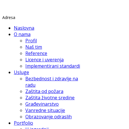
Rade Končara 1 Petrovaradin
Adresa
Naslovna
O nama
Profil
Naš tim
Reference
Licence i uverenja
Implementirani standardi
Usluge
Bezbednost i zdravlje na
radu
Zaštita od požara
Zaštita životne sredine
Građevinarstvo
Vanredne situacije
Obrazovanje odraslih
Portfolio