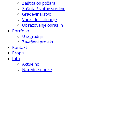
Zaštita od požara
Zaštita životne sredine
Građevinarstvo
Vanredne situacije
Obrazovanje odraslih
Portfolio
U izgradnji
Završeni projekti
Kontakt
Propisi
Info
Aktuelno
Naredne obuke