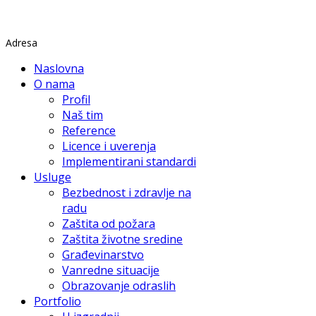
Rade Končara 1 Petrovaradin
Adresa
Naslovna
O nama
Profil
Naš tim
Reference
Licence i uverenja
Implementirani standardi
Usluge
Bezbednost i zdravlje na
radu
Zaštita od požara
Zaštita životne sredine
Građevinarstvo
Vanredne situacije
Obrazovanje odraslih
Portfolio