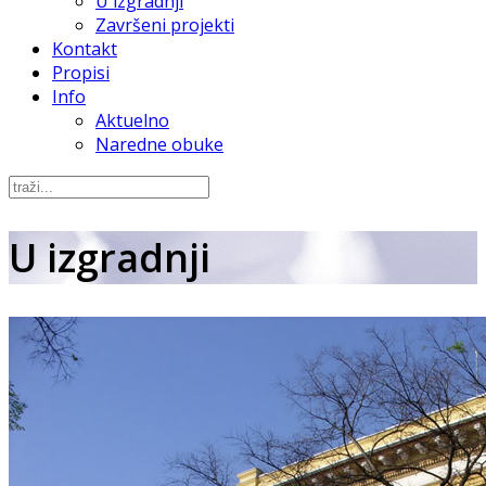
U izgradnji
Završeni projekti
Kontakt
Propisi
Info
Aktuelno
Naredne obuke
U izgradnji