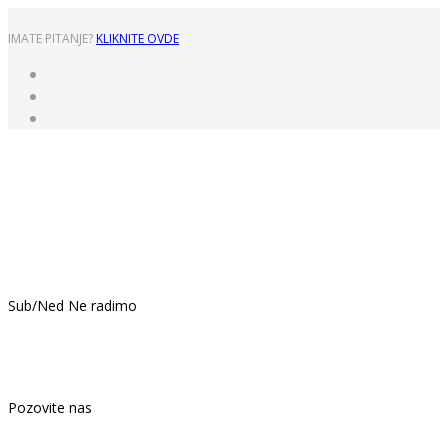
IMATE PITANJE?
KLIKNITE OVDE
Pon - Pet: 8:00 - 16:00
Sub/Ned Ne radimo
021.439.399
Pozovite nas