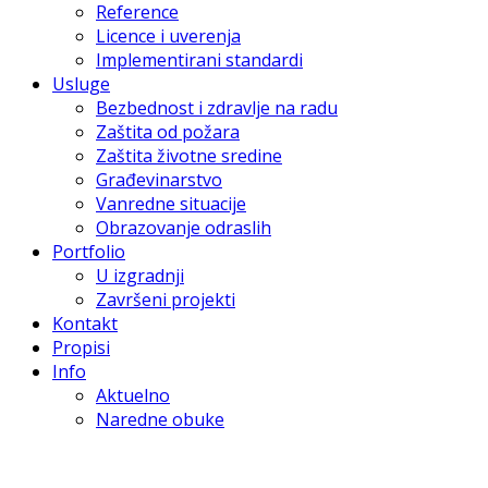
Reference
Licence i uverenja
Implementirani standardi
Usluge
Bezbednost i zdravlje na radu
Zaštita od požara
Zaštita životne sredine
Građevinarstvo
Vanredne situacije
Obrazovanje odraslih
Portfolio
U izgradnji
Završeni projekti
Kontakt
Propisi
Info
Aktuelno
Naredne obuke