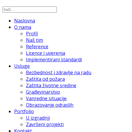
Naslovna
O nama
Profil
Naš tim
Reference
Licence i uverenja
Implementirani standardi
Usluge
Bezbednost i zdravlje na radu
Zaštita od požara
Zaštita životne sredine
Građevinarstvo
Vanredne situacije
Obrazovanje odraslih
Portfolio
U izgradnji
Završeni projekti
Kontakt