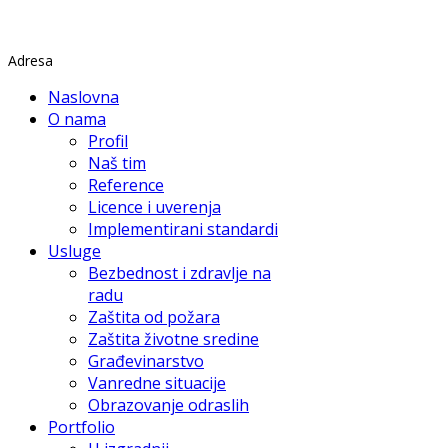
Rade Končara 1 Petrovaradin
Adresa
Naslovna
O nama
Profil
Naš tim
Reference
Licence i uverenja
Implementirani standardi
Usluge
Bezbednost i zdravlje na
radu
Zaštita od požara
Zaštita životne sredine
Građevinarstvo
Vanredne situacije
Obrazovanje odraslih
Portfolio