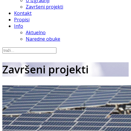
U izgradnji
Završeni projekti
Kontakt
Propisi
Info
Aktuelno
Naredne obuke
Završeni projekti