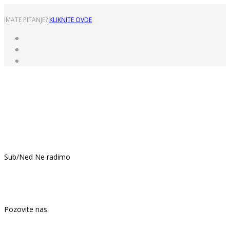
IMATE PITANJE?
KLIKNITE OVDE
Pon - Pet: 8:00 - 16:00
Sub/Ned Ne radimo
021.439.399
Pozovite nas