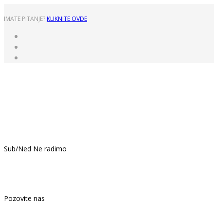
IMATE PITANJE?
KLIKNITE OVDE
Pon - Pet: 8:00 - 16:00
Sub/Ned Ne radimo
021.439.399
Pozovite nas