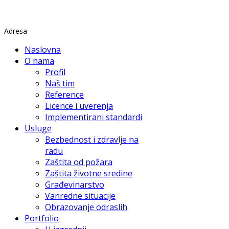
Rade Končara 1 Petrovaradin
Adresa
Naslovna
O nama
Profil
Naš tim
Reference
Licence i uverenja
Implementirani standardi
Usluge
Bezbednost i zdravlje na
radu
Zaštita od požara
Zaštita životne sredine
Građevinarstvo
Vanredne situacije
Obrazovanje odraslih
Portfolio