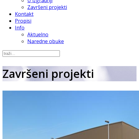
U izgradnji
Završeni projekti
Kontakt
Propisi
Info
Aktuelno
Naredne obuke
Završeni projekti