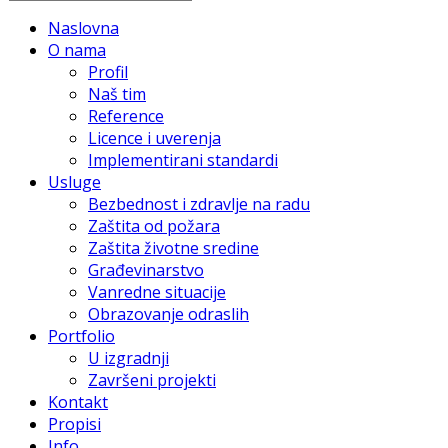
Naslovna
O nama
Profil
Naš tim
Reference
Licence i uverenja
Implementirani standardi
Usluge
Bezbednost i zdravlje na radu
Zaštita od požara
Zaštita životne sredine
Građevinarstvo
Vanredne situacije
Obrazovanje odraslih
Portfolio
U izgradnji
Završeni projekti
Kontakt
Propisi
Info