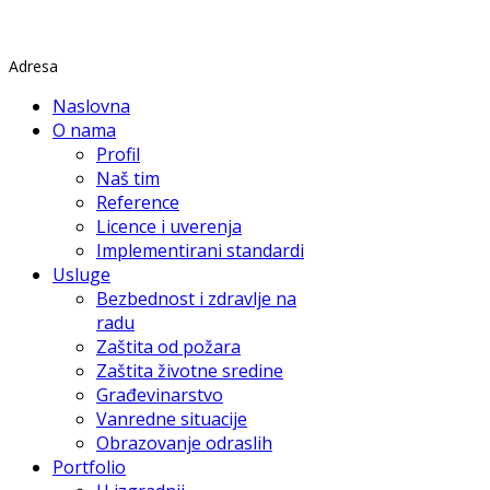
Rade Končara 1 Petrovaradin
Adresa
Naslovna
O nama
Profil
Naš tim
Reference
Licence i uverenja
Implementirani standardi
Usluge
Bezbednost i zdravlje na
radu
Zaštita od požara
Zaštita životne sredine
Građevinarstvo
Vanredne situacije
Obrazovanje odraslih
Portfolio