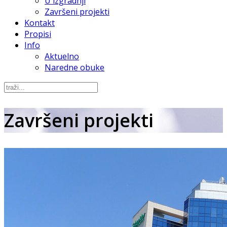
U izgradnji
Završeni projekti
Kontakt
Propisi
Info
Aktuelno
Naredne obuke
Završeni projekti