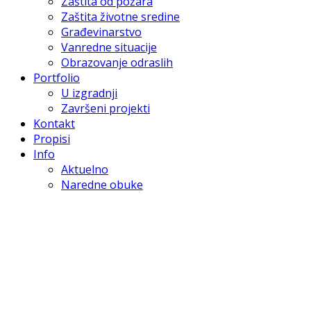
Zaštita od požara
Zaštita životne sredine
Građevinarstvo
Vanredne situacije
Obrazovanje odraslih
Portfolio
U izgradnji
Završeni projekti
Kontakt
Propisi
Info
Aktuelno
Naredne obuke