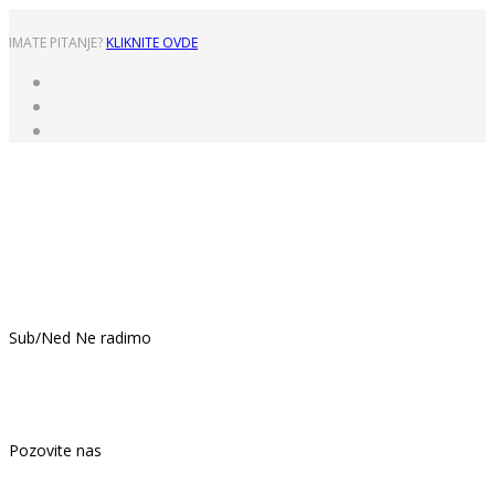
IMATE PITANJE?
KLIKNITE OVDE
Pon - Pet: 8:00 - 16:00
Sub/Ned Ne radimo
021.439.399
Pozovite nas